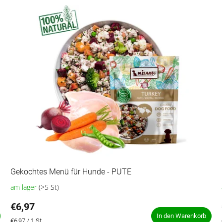
Gekochtes Menü für Hunde - PUTE
am lager
(>5 St)
Die
durchschnittliche
€6,97
Produktbewertung
ist
In den Warenkorb
Verkaufspreis:
€6,97 / 1 St