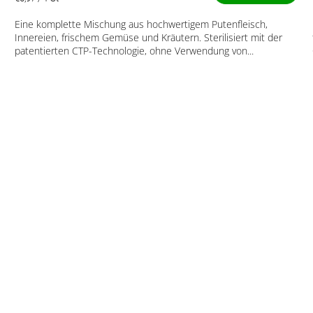
4,6
von
Eine komplette Mischung aus hochwertigem Putenfleisch,
5
Innereien, frischem Gemüse und Kräutern. Sterilisiert mit der
Sternen.
patentierten CTP-Technologie, ohne Verwendung von...