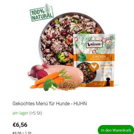
Gekochtes Menü für Hunde - HUHN
am lager
(>5 St)
Die
durchschnittliche
€6,56
Produktbewertung
ist
In den Warenkorb
Verkaufspreis:
€6,56 / 1 St