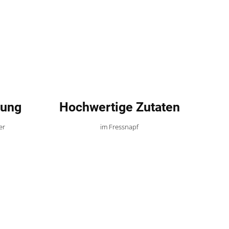
uung
Hochwertige Zutaten
er
im Fressnapf