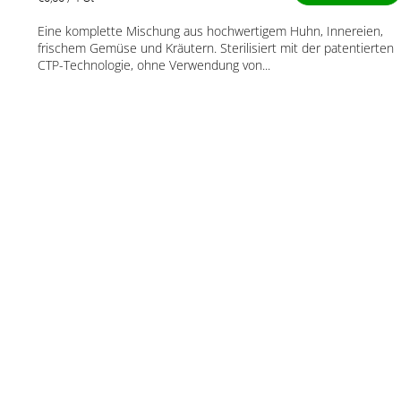
4,3
von
Eine komplette Mischung aus hochwertigem Huhn, Innereien,
5
frischem Gemüse und Kräutern. Sterilisiert mit der patentierten
Sternen.
CTP-Technologie, ohne Verwendung von...