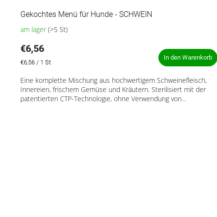
Gekochtes Menü für Hunde - SCHWEIN
am lager
(>5 St)
Die
durchschnittliche
€6,56
Produktbewertung
ist
In den Warenkorb
Verkaufspreis:
€6,56 / 1 St
4,5
von
Eine komplette Mischung aus hochwertigem Schweinefleisch,
5
Innereien, frischem Gemüse und Kräutern. Sterilisiert mit der
Sternen.
patentierten CTP-Technologie, ohne Verwendung von...