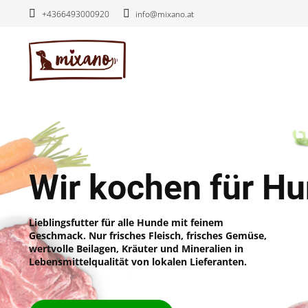
Zum
+4366493000920
info@mixano.at
Inhalt
springen
E
i
n
s
Wir kochen für H
c
h
n
Lieblingsfutter für alle Hunde mit feinem
e
Geschmack. Nur frisches Fleisch, frisches Gemüse,
wertvolle Beilagen, Kräuter und Mineralien in
l
Lebensmittelqualität von lokalen Lieferanten.
l
e