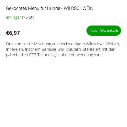
Gekochtes Menü für Hunde - WILDSCHWEIN
am lager
(>5 St)
Die
durchschnittliche
Produktbewertung
In den Warenkorb
€6,97
ist
5,0
Eine komplette Mischung aus hochwertigem Wildschweinfleisch,
von
Innereien, frischem Gemüse und Kräutern. Sterilisiert mit der
5
patentierten CTP-Technologie, ohne Verwendung von...
Sternen.