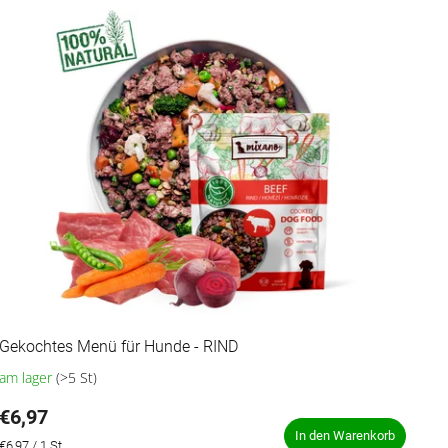
Gekochtes Menü für Hunde - RIND
am lager
(>5 St)
Die
durchschnittliche
€6,97
Produktbewertung
ist
In den Warenkorb
Verkaufspreis:
€6,97 / 1 St