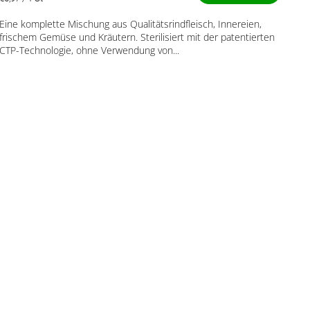
5,0
von
Eine komplette Mischung aus Qualitätsrindfleisch, Innereien,
5
frischem Gemüse und Kräutern. Sterilisiert mit der patentierten
Sternen.
CTP-Technologie, ohne Verwendung von...