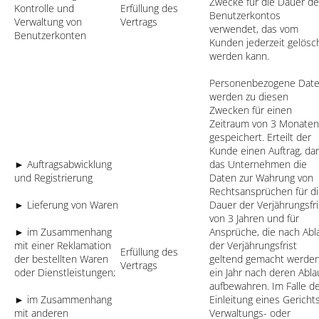
Zwecke für die Dauer d
Kontrolle und
Erfüllung des
Benutzerkontos
Verwaltung von
Vertrags
verwendet, das vom
Benutzerkonten
Kunden jederzeit gelösc
werden kann.
Personenbezogene Dat
werden zu diesen
Zwecken für einen
Zeitraum von 3 Monaten
gespeichert. Erteilt der
Kunde einen Auftrag, dar
► Auftragsabwicklung
das Unternehmen die
und Registrierung
Daten zur Wahrung von
Rechtsansprüchen für d
► Lieferung von Waren
Dauer der Verjährungsfri
von 3 Jahren und für
► im Zusammenhang
Ansprüche, die nach Abl
mit einer Reklamation
der Verjährungsfrist
Erfüllung des
der bestellten Waren
geltend gemacht werden
Vertrags
oder Dienstleistungen;
ein Jahr nach deren Abla
aufbewahren. Im Falle d
► im Zusammenhang
Einleitung eines Gerichts
mit anderen
Verwaltungs- oder