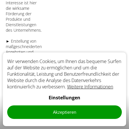
Interesse ist hier
die wirksame
Förderung der
Produkte und
Dienstleistungen
des Unternehmens.
► Erstellung von
maßgeschneiderten
Angeboten und
gezielter Werbung
Wir verwenden Cookies, um Ihnen das bequeme Surfen
auf der Website.
auf der Website zu ermöglichen und um die
Das berechtigte
Die
Funktionalität, Leistung und Benutzerfreundlichkeit der
Interesse besteht
personenbezogenen
Berechtigtes
darin, dem Kunden
Daten werden für diese
Website durch die Analyse des Datenverkehrs
Interesse des
ein möglichst
Zwecke für einen
kontinuierlich zu verbessern.
Weitere Informationen
Unternehmens
individuelles und
Zeitraum von 1 Monat
effizientes Angebot
verwendet.
Einstellungen
zu unterbreiten. Aus
diesen Daten
Akzeptieren
werden durch
Analyse abgeleitete
Daten gewonnen.