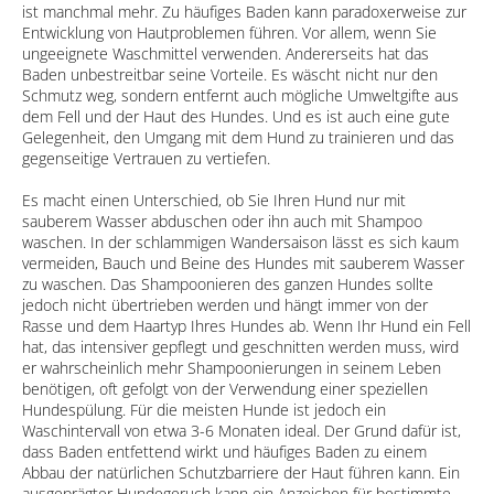
ist manchmal mehr. Zu häufiges Baden kann paradoxerweise zur
Entwicklung von Hautproblemen führen. Vor allem, wenn Sie
ungeeignete Waschmittel verwenden. Andererseits hat das
Baden unbestreitbar seine Vorteile. Es wäscht nicht nur den
Schmutz weg, sondern entfernt auch mögliche Umweltgifte aus
dem Fell und der Haut des Hundes. Und es ist auch eine gute
Gelegenheit, den Umgang mit dem Hund zu trainieren und das
gegenseitige Vertrauen zu vertiefen.
Es macht einen Unterschied, ob Sie Ihren Hund nur mit
sauberem Wasser abduschen oder ihn auch mit Shampoo
waschen. In der schlammigen Wandersaison lässt es sich kaum
vermeiden, Bauch und Beine des Hundes mit sauberem Wasser
zu waschen. Das Shampoonieren des ganzen Hundes sollte
jedoch nicht übertrieben werden und hängt immer von der
Rasse und dem Haartyp Ihres Hundes ab. Wenn Ihr Hund ein Fell
hat, das intensiver gepflegt und geschnitten werden muss, wird
er wahrscheinlich mehr Shampoonierungen in seinem Leben
benötigen, oft gefolgt von der Verwendung einer speziellen
Hundespülung. Für die meisten Hunde ist jedoch ein
Waschintervall von etwa 3-6 Monaten ideal. Der Grund dafür ist,
dass Baden entfettend wirkt und häufiges Baden zu einem
Abbau der natürlichen Schutzbarriere der Haut führen kann. Ein
ausgeprägter Hundegeruch kann ein Anzeichen für bestimmte