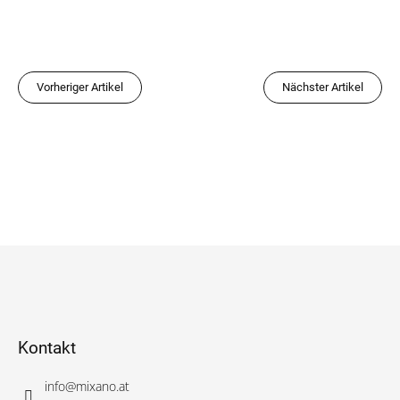
Vorheriger Artikel
Nächster Artikel
F
u
ß
z
e
Kontakt
i
l
info
@
mixano.at
e