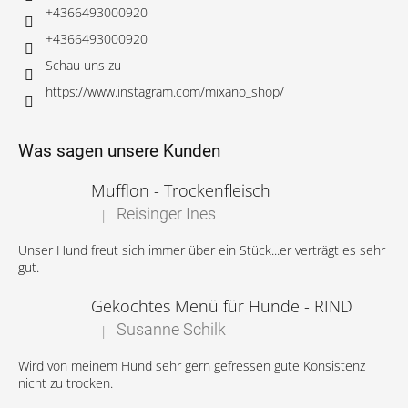
+4366493000920
+4366493000920
Schau uns zu
https://www.instagram.com/mixano_shop/
Was sagen unsere Kunden
Mufflon - Trockenfleisch
Reisinger Ines
|
Die Produktbewertung beträgt 5 von 5 Sternen.
Unser Hund freut sich immer über ein Stück...er verträgt es sehr
gut.
Gekochtes Menü für Hunde - RIND
Susanne Schilk
|
Die Produktbewertung beträgt 5 von 5 Sternen.
Wird von meinem Hund sehr gern gefressen gute Konsistenz
nicht zu trocken.