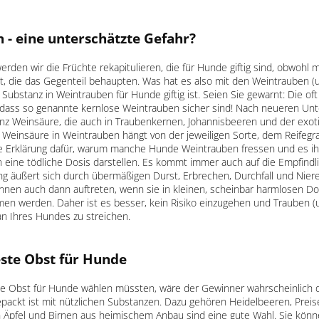
 - eine
unterschätzte Gefahr?
erden wir die Früchte rekapitulieren, die für Hunde giftig sind, obwohl
, die das Gegenteil behaupten. Was hat es also mit den Weintrauben (u
 Substanz in Weintrauben für Hunde giftig ist. Seien Sie gewarnt: Die oft 
, dass so genannte kernlose Weintrauben sicher sind! Nach neueren Unt
anz Weinsäure, die auch in Traubenkernen, Johannisbeeren und der exot
r Weinsäure in Weintrauben hängt von der jeweiligen Sorte, dem Reifeg
zige Erklärung dafür, warum manche Hunde Weintrauben fressen und es i
 eine tödliche Dosis darstellen. Es kommt immer auch auf die Empfindli
ng äußert sich durch übermäßigen Durst, Erbrechen, Durchfall und Nie
nen auch dann auftreten, wenn sie in kleinen, scheinbar harmlosen D
n werden. Daher ist es besser, kein Risiko einzugehen und Trauben (un
n Ihres Hundes zu streichen.
ste Obst für Hunde
e Obst für Hunde wählen müssten, wäre der Gewinner wahrscheinlich 
gepackt ist mit nützlichen Substanzen. Dazu gehören Heidelbeeren, Pre
Äpfel und Birnen aus heimischem Anbau sind eine gute Wahl. Sie könne