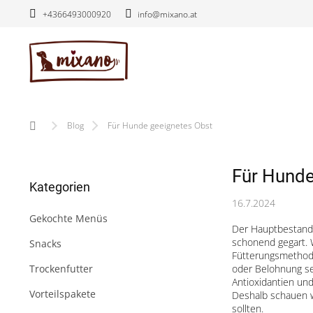
Zum
+4366493000920
info@mixano.at
Inhalt
springen
Startseite
Blog
Für Hunde geeignetes Obst
S
Für Hunde
Kategorien
e
Kategorien
überspringen
i
16.7.2024
t
Gekochte Menüs
e
Der Hauptbestandt
n
schonend gegart. 
Snacks
l
Fütterungsmethode
e
oder Belohnung se
Trockenfutter
Antioxidantien und 
i
Vorteilspakete
Deshalb schauen w
s
sollten.