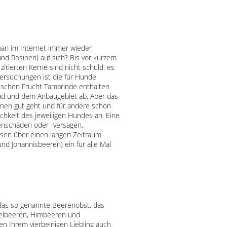
 man im Internet immer wieder
nd Rosinen) auf sich? Bis vor kurzem
zitierten Kerne sind nicht schuld, es
ersuchungen ist die für Hunde
ischen Frucht Tamarinde enthalten
rad und dem Anbaugebiet ab. Aber das
hnen gut geht und für andere schon
chkeit des jeweiligen Hundes an. Eine
renschäden oder -versagen.
osen über einen langen Zeitraum
d Johannisbeeren) ein für alle Mal
das so genannte Beerenobst, das
iselbeeren, Himbeeren und
n Ihrem vierbeinigen Liebling auch