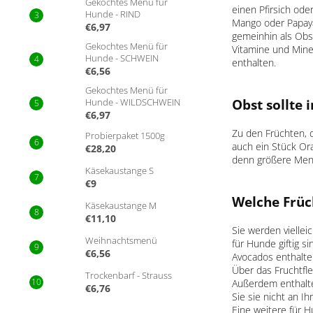
Gekochtes Menü für
einen Pfirsich od
Hunde - RIND
Mango oder Papaya
€6,97
gemeinhin als Obst
Gekochtes Menü für
Vitamine und Miner
Hunde - SCHWEIN
enthalten.
€6,56
Gekochtes Menü für
Obst sollte
Hunde - WILDSCHWEIN
€6,97
Zu den Früchten, 
Probierpaket 1500g
auch ein Stück Ora
€28,20
denn größere Men
Käsekaustange S
€9
Welche Früc
Käsekaustange M
€11,10
Sie werden viellei
Weihnachtsmenü
für Hunde giftig s
€6,56
Avocados enthalten 
Über das Fruchtfle
Trockenbarf - Strauss
Außerdem enthalte
€6,76
Sie sie nicht an I
Eine weitere für H