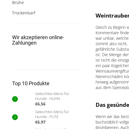
t
Brühe
e
Trockenbarf
Weintrauben
Gleich zu Beginn w
Kommentare findet
Wir akzeptieren online-
war unklar, welche
Zahlungen
stimmt also nicht
gefährliche Subst
ist. Die Menge de
ist nicht die ein
ein paar Kügelchen
Weinsäurevergiftu
Nierenschäden kön
hinweg aufgenomme
Top 10 Produkte
aus dem Speisepla
Gekochtes Menü für
Hunde - HUHN
Das gesünde
€6,56
Gekochtes Menü für
Wenn wir das best
Hunde - PUTE
buchstäblich voll
€6,97
Brombeeren. Auch 