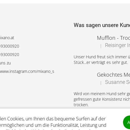
Was sagen unsere Kun
ixano.at
Reisinger I
|
493000920
Die Produktbewert
493000920
Unser Hund freut sich immer ü
Stück...er verträgt es sehr gut.
uns zu
//www.instagram.com/mixano_s
Susanne Sc
|
Die Produktbewert
Wird von meinem Hund sehr g
gefressen gute Konsistenz nich
trocken.
Probierpaket
en Cookies, um Ihnen das bequeme Surfen auf der
A
Katharina 
ermöglichen und um die Funktionalität, Leistung und
|
Die Produktbewert