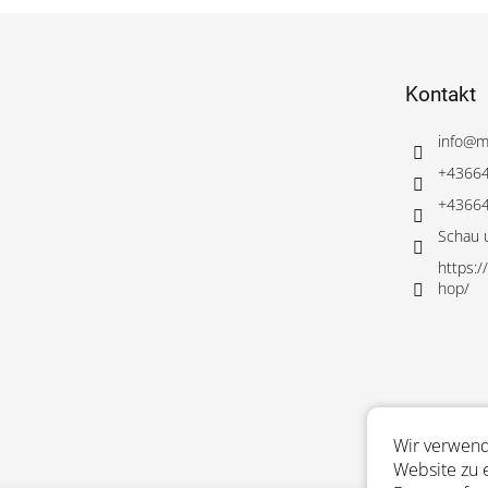
F
u
ß
Kontakt
z
e
i
info
@
m
l
+4366
e
+4366
Schau 
https:
hop/
Wir verwend
Website zu 