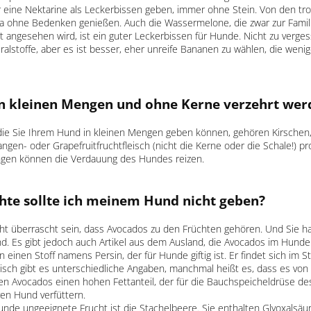
er eine Nektarine als Leckerbissen geben, immer ohne Stein. Von den tr
 ohne Bedenken genießen. Auch die Wassermelone, die zwar zur Famili
 angesehen wird, ist ein guter Leckerbissen für Hunde. Nicht zu verges
alstoffe, aber es ist besser, eher unreife Bananen zu wählen, die weni
 in kleinen Mengen und ohne Kerne verzehrt we
die Sie Ihrem Hund in kleinen Mengen geben können, gehören Kirschen,
ngen- oder Grapefruitfruchtfleisch (nicht die Kerne oder die Schale!) pro
gen können die Verdauung des Hundes reizen.
hte sollte ich meinem Hund nicht geben?
cht überrascht sein, dass Avocados zu den Früchten gehören. Und Sie h
ind. Es gibt jedoch auch Artikel aus dem Ausland, die Avocados im Hund
einen Stoff namens Persin, der für Hunde giftig ist. Er findet sich im St
isch gibt es unterschiedliche Angaben, manchmal heißt es, dass es von 
n Avocados einen hohen Fettanteil, der für die Bauchspeicheldrüse des 
hren Hund verfüttern.
unde ungeeignete Frucht ist die Stachelbeere. Sie enthalten Glyoxalsäur